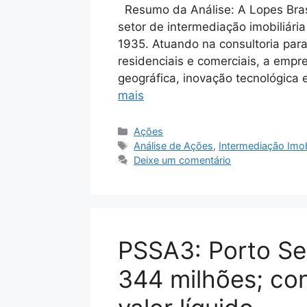
Resumo da Análise: A Lopes Bras
setor de intermediação imobiliári
1935. Atuando na consultoria par
residenciais e comerciais, a emp
geográfica, inovação tecnológica 
mais
Categorias
Ações
Tags
Análise de Ações
,
Intermediação Imobi
Deixe um comentário
PSSA3: Porto Se
344 milhões; con