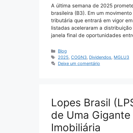
A última semana de 2025 promete 
brasileira (B3). Em um movimento 
tributária que entrará em vigor 
listadas aceleraram a distribuição
janela final de oportunidades ent
Categorias
Blog
Tags
2025
,
COGN3
,
Dividendos
,
MGLU3
Deixe um comentário
Lopes Brasil (LP
de Uma Gigante 
Imobiliária