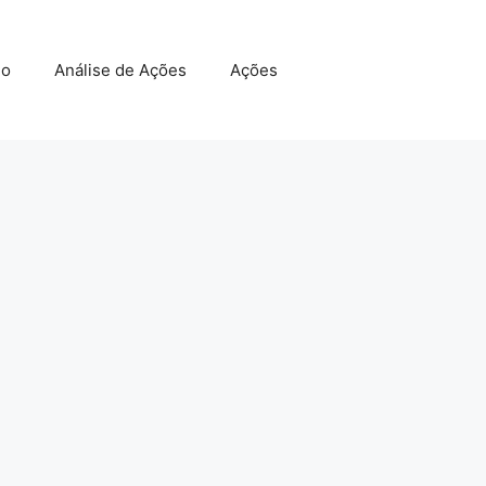
do
Análise de Ações
Ações