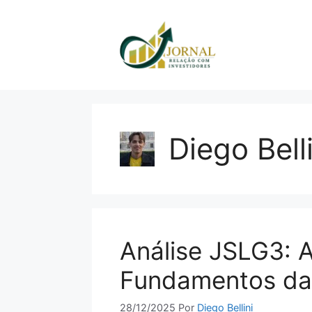
Pular
para
o
conteúdo
Diego Belli
Análise JSLG3: A
Fundamentos da 
28/12/2025
Por
Diego Bellini