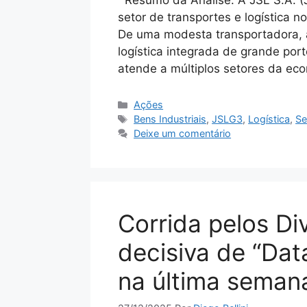
Resumo da Análise: A JSL S.A. (
setor de transportes e logística n
De uma modesta transportadora, 
logística integrada de grande por
atende a múltiplos setores da ec
Categorias
Ações
Tags
Bens Industriais
,
JSLG3
,
Logística
,
Se
Deixe um comentário
Corrida pelos D
decisiva de “Da
na última seman