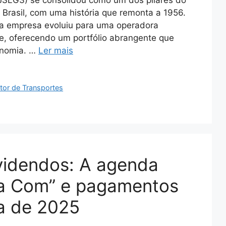
JSLG3) se consolidou como um dos pilares do
o Brasil, com uma história que remonta a 1956.
a empresa evoluiu para uma operadora
te, oferecendo um portfólio abrangente que
onomia. …
Ler mais
tor de Transportes
ividendos: A agenda
ta Com” e pagamentos
a de 2025