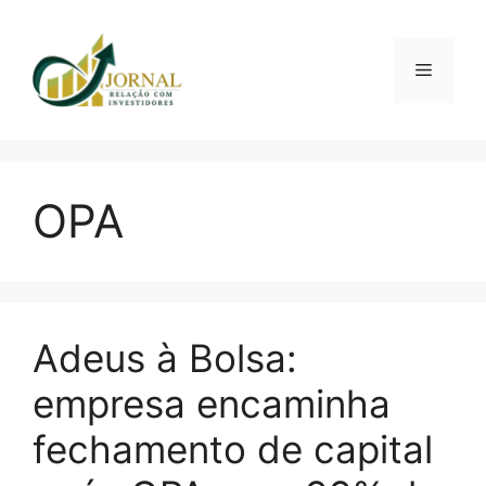
Pular
para
o
Menu
conteúdo
OPA
Adeus à Bolsa:
empresa encaminha
fechamento de capital