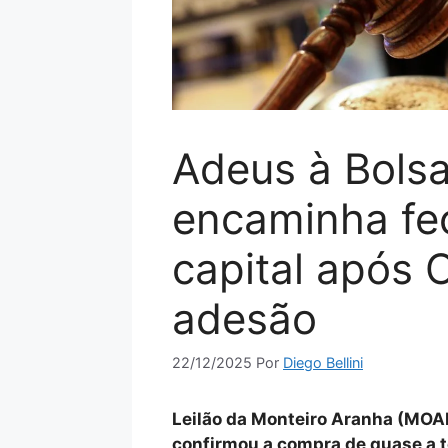
Adeus à Bols
encaminha fe
capital após
adesão
22/12/2025
Por
Diego Bellini
Leilão da Monteiro Aranha (MOAR3
confirmou a compra de quase a t