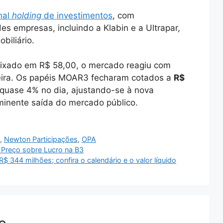
nal
holding
de investimentos
, com
es empresas, incluindo a Klabin e a Ultrapar,
biliário.
fixado em R$ 58,00, o mercado reagiu com
feira. Os papéis MOAR3 fecharam cotados a
R$
 quase 4% no dia, ajustando-se à nova
iminente saída do mercado público.
a
,
Newton Participações
,
OPA
o Preço sobre Lucro na B3
 344 milhões; confira o calendário e o valor líquido