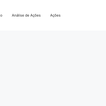
do
Análise de Ações
Ações