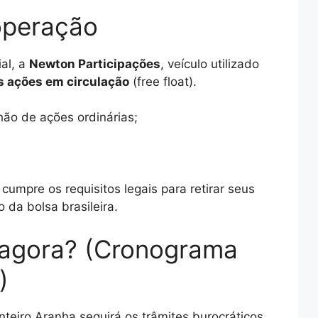
operação
al, a
Newton Participações
, veículo utilizado
 ações em circulação
(free float).
hão de ações ordinárias;
umpre os requisitos legais para retirar seus
da bolsa brasileira.
 agora? (Cronograma
)
nteiro Aranha seguirá os trâmites burocráticos