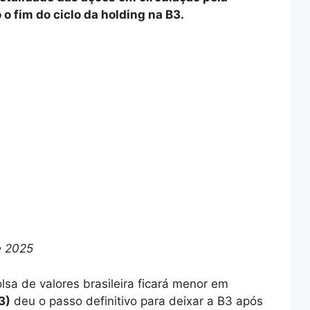
 fim do ciclo da holding na B3.
e 2025
lsa de valores brasileira ficará menor em
3)
deu o passo definitivo para deixar a B3 após