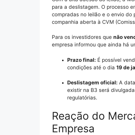
para a deslistagem. O processo en
compradas no leilão e o envio do
companhia aberta à CVM (Comissão
Para os investidores que
não ven
empresa informou que ainda há um
Prazo final:
É possível ven
condições até o dia
19 de j
Deslistagem oficial:
A data
existir na B3 será divulga
regulatórias.
Reação do Merca
Empresa