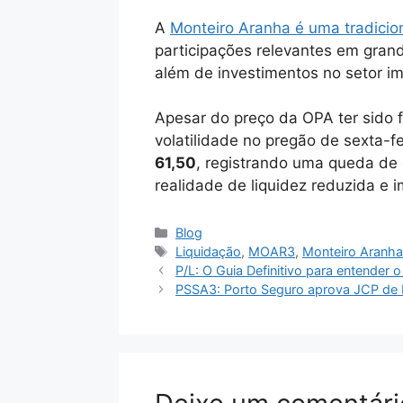
A
Monteiro Aranha é uma tradicio
participações relevantes em grand
além de investimentos no setor imo
Apesar do preço da OPA ter sido 
volatilidade no pregão de sexta-
61,50
, registrando uma queda de
realidade de liquidez reduzida e 
Categorias
Blog
Tags
Liquidação
,
MOAR3
,
Monteiro Aranh
P/L: O Guia Definitivo para entender 
PSSA3: Porto Seguro aprova JCP de R$