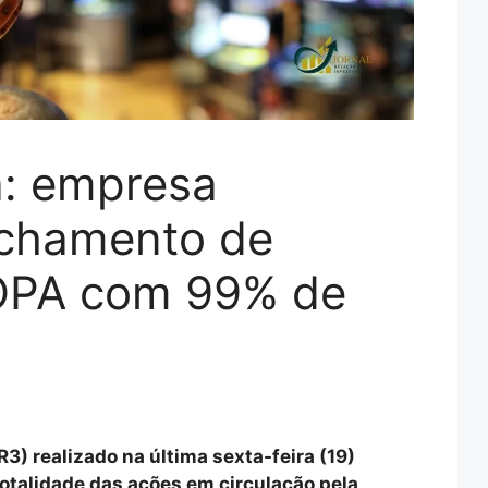
a: empresa
chamento de
 OPA com 99% de
) realizado na última sexta-feira (19)
otalidade das ações em circulação pela