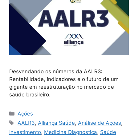
Desvendando os números da AALR3:
Rentabilidade, indicadores e o futuro de um
gigante em reestruturação no mercado de
saúde brasileiro.
Categorias
Ações
Tags
AALR3
,
Alliança Saúde
,
Análise de Ações
,
Investimento
,
Medicina Diagnóstica
,
Saúde