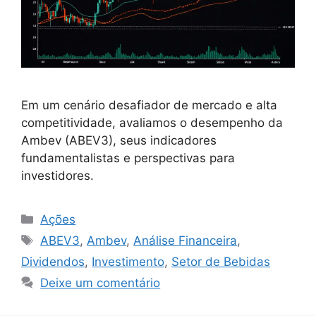
Em um cenário desafiador de mercado e alta
competitividade, avaliamos o desempenho da
Ambev (ABEV3), seus indicadores
fundamentalistas e perspectivas para
investidores.
Categorias
Ações
Tags
ABEV3
,
Ambev
,
Análise Financeira
,
Dividendos
,
Investimento
,
Setor de Bebidas
Deixe um comentário