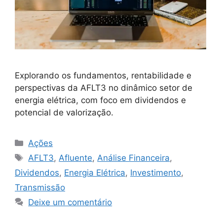
Explorando os fundamentos, rentabilidade e
perspectivas da AFLT3 no dinâmico setor de
energia elétrica, com foco em dividendos e
potencial de valorização.
Categorias
Ações
Tags
AFLT3
,
Afluente
,
Análise Financeira
,
Dividendos
,
Energia Elétrica
,
Investimento
,
Transmissão
Deixe um comentário