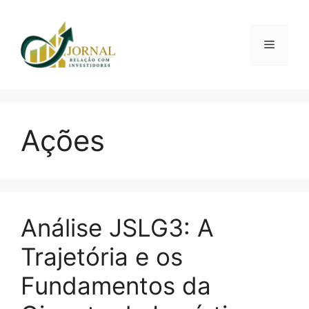
Pular
para
o
Menu
conteúdo
Ações
Análise JSLG3: A
Trajetória e os
Fundamentos da