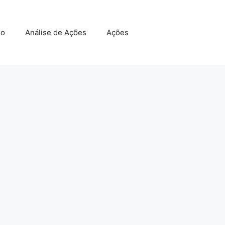
do
Análise de Ações
Ações