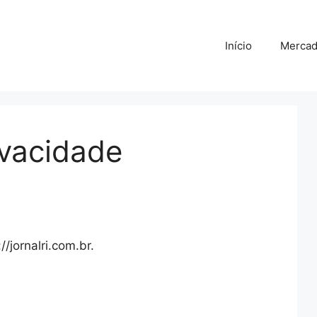
Início
Merca
ivacidade
/jornalri.com.br.