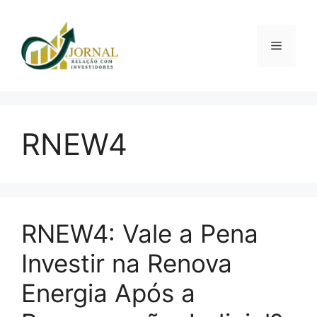
Pular
para
o
Menu
conteúdo
RNEW4
RNEW4: Vale a Pena
Investir na Renova
Energia Após a