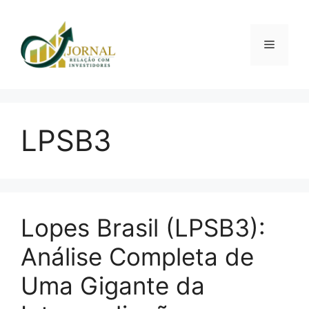
Pular
para
o
Menu
conteúdo
LPSB3
Lopes Brasil (LPSB3):
Análise Completa de
Uma Gigante da