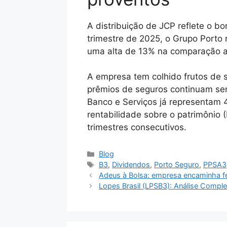
A distribuição de JCP reflete o b
trimestre de 2025, o Grupo Porto
uma alta de 13% na comparação a
A empresa tem colhido frutos de s
prêmios de seguros continuam sen
Banco e Serviços já representam 
rentabilidade sobre o patrimônio
trimestres consecutivos.
Categorias
Blog
Tags
B3
,
Dividendos
,
Porto Seguro
,
PPSA3
Adeus à Bolsa: empresa encaminha 
Lopes Brasil (LPSB3): Análise Comple