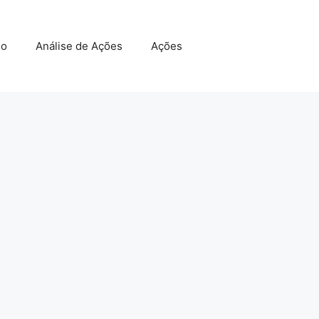
do
Análise de Ações
Ações