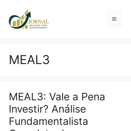
Pular
para
o
Menu
conteúdo
MEAL3
MEAL3: Vale a Pena
Investir? Análise
Fundamentalista