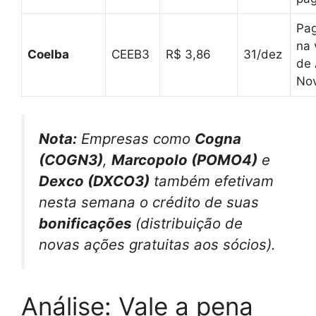
Pa
na 
Coelba
CEEB3
R$ 3,86
31/dez
de
No
Nota:
Empresas como
Cogna
(COGN3)
,
Marcopolo (POMO4)
e
Dexco (DXCO3)
também efetivam
nesta semana o crédito de suas
bonificações
(distribuição de
novas ações gratuitas aos sócios).
Análise: Vale a pena