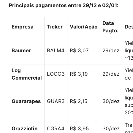
Principais pagamentos entre 29/12 e 02/01:
Data
Empresa
Ticker
Valor/Ação
De
Pagto.
Yie
Baumer
BALM4
R$ 3,07
29/dez
líq
~1
Log
Yie
LOGG3
R$ 3,19
29/dez
Commercial
de 
Yie
líq
Guararapes
GUAR3
R$ 2,15
30/dez
sup
20
Tra
Grazziotin
CGRA4
R$ 3,95
30/dez
pa