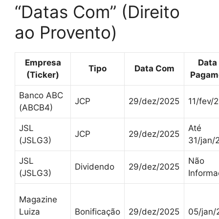
“Datas Com” (Direito
ao Provento)
Empresa
Data
Tipo
Data Com
(Ticker)
Pagam
Banco ABC
JCP
29/dez/2025
11/fev/
(ABCB4)
JSL
Até
JCP
29/dez/2025
(JSLG3)
31/jan/
JSL
Não
Dividendo
29/dez/2025
(JSLG3)
Inform
Magazine
Luiza
Bonificação
29/dez/2025
05/jan/