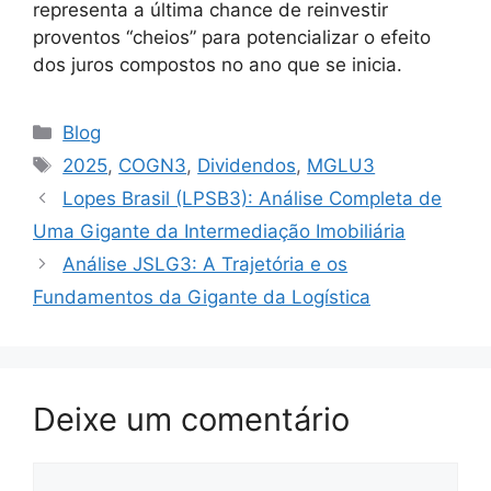
representa a última chance de reinvestir
proventos “cheios” para potencializar o efeito
dos juros compostos no ano que se inicia.
Categorias
Blog
Tags
2025
,
COGN3
,
Dividendos
,
MGLU3
Lopes Brasil (LPSB3): Análise Completa de
Uma Gigante da Intermediação Imobiliária
Análise JSLG3: A Trajetória e os
Fundamentos da Gigante da Logística
Deixe um comentário
Comentário