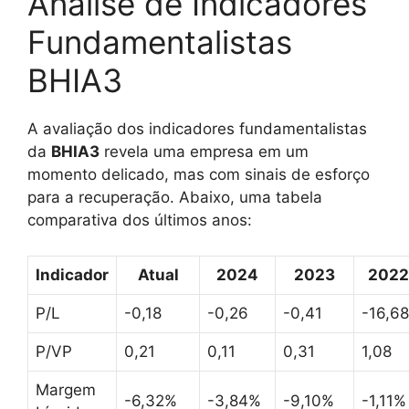
Análise de Indicadores
Fundamentalistas
BHIA3
A avaliação dos indicadores fundamentalistas
da
BHIA3
revela uma empresa em um
momento delicado, mas com sinais de esforço
para a recuperação. Abaixo, uma tabela
comparativa dos últimos anos:
Indicador
Atual
2024
2023
2022
P/L
-0,18
-0,26
-0,41
-16,68
P/VP
0,21
0,11
0,31
1,08
Margem
-6,32%
-3,84%
-9,10%
-1,11%