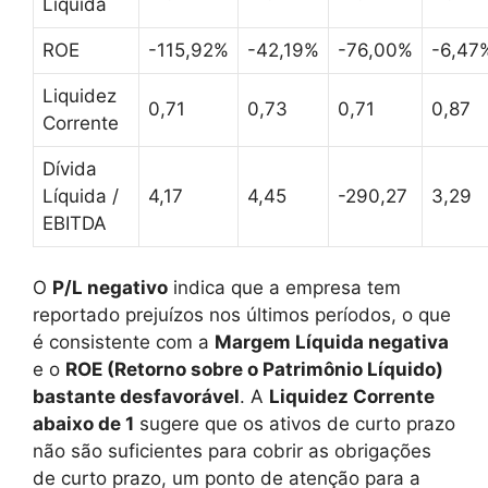
Líquida
ROE
-115,92%
-42,19%
-76,00%
-6,47
Liquidez
0,71
0,73
0,71
0,87
Corrente
Dívida
Líquida /
4,17
4,45
-290,27
3,29
EBITDA
O
P/L negativo
indica que a empresa tem
reportado prejuízos nos últimos períodos, o que
é consistente com a
Margem Líquida negativa
e o
ROE (Retorno sobre o Patrimônio Líquido)
bastante desfavorável
. A
Liquidez Corrente
abaixo de 1
sugere que os ativos de curto prazo
não são suficientes para cobrir as obrigações
de curto prazo, um ponto de atenção para a