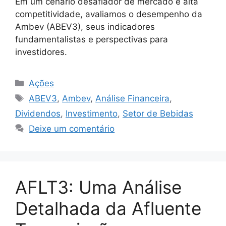
Em um cenário desafiador de mercado e alta
competitividade, avaliamos o desempenho da
Ambev (ABEV3), seus indicadores
fundamentalistas e perspectivas para
investidores.
Categorias
Ações
Tags
ABEV3
,
Ambev
,
Análise Financeira
,
Dividendos
,
Investimento
,
Setor de Bebidas
Deixe um comentário
AFLT3: Uma Análise
Detalhada da Afluente