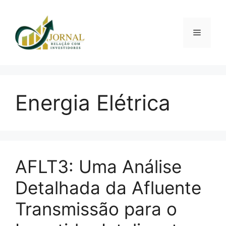
Pular
para
o
Menu
conteúdo
Energia Elétrica
AFLT3: Uma Análise
Detalhada da Afluente
Transmissão para o