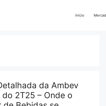
Início
Merca
Detalhada da Ambev
 do 2T25 – Onde o
r de Bebidas se