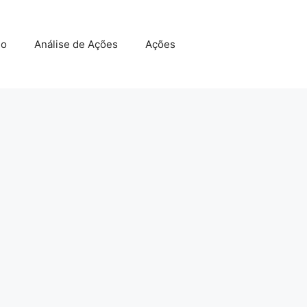
do
Análise de Ações
Ações