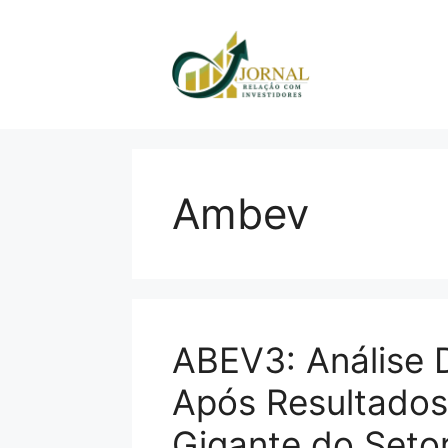
Pular
para
o
conteúdo
Ambev
ABEV3: Análise 
Após Resultados
Gigante do Seto