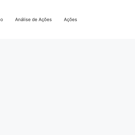
do
Análise de Ações
Ações