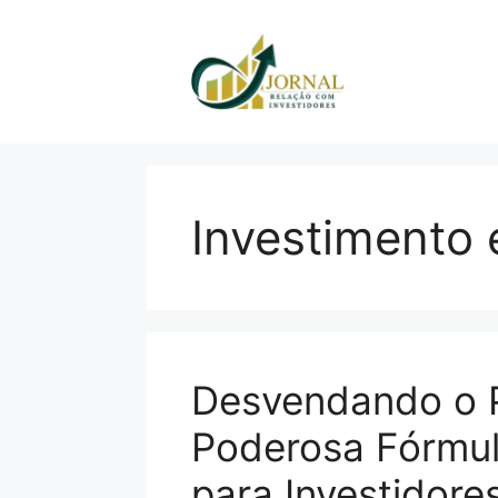
Pular
para
o
conteúdo
Investimento 
Desvendando o P
Poderosa Fórmu
para Investidore