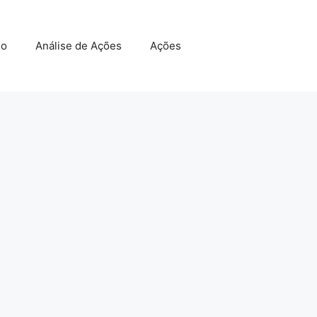
do
Análise de Ações
Ações