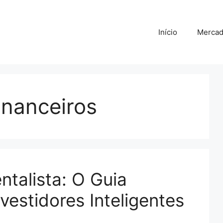
Início
Merca
inanceiros
talista: O Guia
nvestidores Inteligentes