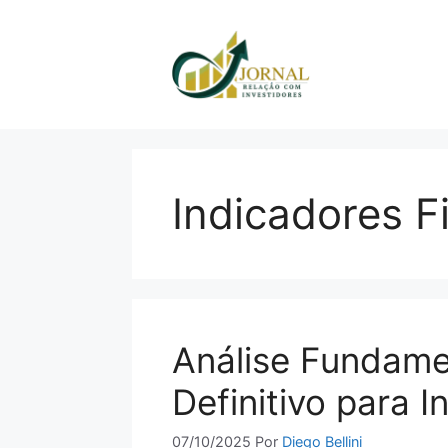
Pular
para
o
conteúdo
Indicadores F
Análise Fundamen
Definitivo para I
07/10/2025
Por
Diego Bellini