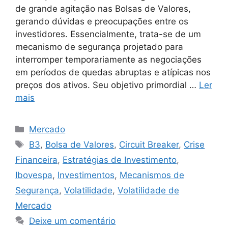
de grande agitação nas Bolsas de Valores,
gerando dúvidas e preocupações entre os
investidores. Essencialmente, trata-se de um
mecanismo de segurança projetado para
interromper temporariamente as negociações
em períodos de quedas abruptas e atípicas nos
preços dos ativos. Seu objetivo primordial …
Ler
mais
Categorias
Mercado
Tags
B3
,
Bolsa de Valores
,
Circuit Breaker
,
Crise
Financeira
,
Estratégias de Investimento
,
Ibovespa
,
Investimentos
,
Mecanismos de
Segurança
,
Volatilidade
,
Volatilidade de
Mercado
Deixe um comentário