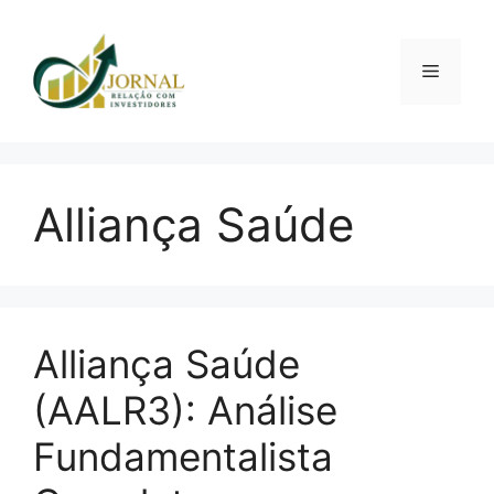
Pular
para
o
Menu
conteúdo
Alliança Saúde
Alliança Saúde
(AALR3): Análise
Fundamentalista