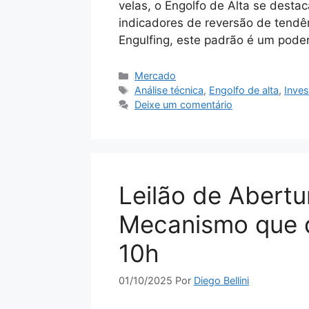
velas, o Engolfo de Alta se desta
indicadores de reversão de tendê
Engulfing, este padrão é um pode
Categorias
Mercado
Tags
Análise técnica
,
Engolfo de alta
,
Inve
Deixe um comentário
Leilão de Abert
Mecanismo que d
10h
01/10/2025
Por
Diego Bellini