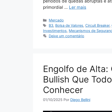
períodos de quedas abruptas e atí
primordial …
Ler mais
Categorias
Mercado
Tags
B3
,
Bolsa de Valores
,
Circuit Breaker
,
Investimentos
,
Mecanismos de Seguran
Deixe um comentário
Engolfo de Alta
Bullish Que Todo
Conhecer
01/10/2025
Por
Diego Bellini