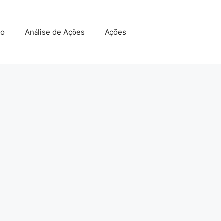
do
Análise de Ações
Ações